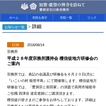
ホーム
寺院を探す
寺院一覧
リンク
> 詳細
お知らせ一覧
行持
2016/06/14
宗務所
平成２８年度宗務所護持会 檀信徒地方研修会の
ご案内
宗務所では、表記の会議及び研修会を６月２０日(月)に
『いこいの村 能登半島』にて開催致します。檀信徒地方
研修会では、「曹洞宗と前田家」の演題で高岡市瑞龍寺
ご住職 四津谷 道宏老師にご講演頂きます。
檀信徒の皆さまのご参加をお待ちしております。詳細は