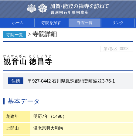
ホーム
寺院を探す
寺院一覧
リンク
> 寺院詳細
寺院一覧
第7教区 [0098]
かんのんざん
とくしょうじ
観音山
徳昌寺
住所
〒927-0442 石川県鳳珠郡能登町波並3-76-1
基本データ
創建年
明応7年（1498）
ご開山
温老宗興大和尚