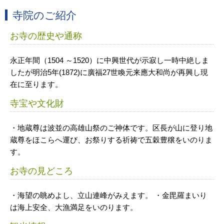
寺院のご紹介
お寺の歴史や通称
永正年間（1504 ～1520）に中興世代が示寂し一時中絶しま
したが明治5年(1872)に廣福27世喚元来應大和尚が再興し現
在に至ります。
寺宝や文化財
・地蔵尊は波並の高雄山祭のご神体です。区長が山に登り地
蔵尊をほこらへ運び、お祭りする祈祷で五穀豊穣をいのりま
す。
お寺の見どころ
・海望の眺めよし、立山連峰がみえます。 ・金毘羅まいり
は海上安全、大漁満足をいのります。