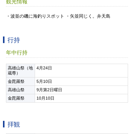
観光情報
・波並の磯に海釣りスポット ・矢並同じく。弁天島
行持
年中行持
高雄山祭（地
4月24日
蔵尊）
金毘羅祭
5月10日
高雄山祭
9月第2日曜日
金毘羅祭
10月10日
拝観