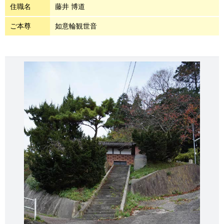
住職名
藤井 博道
ご本尊
如意輪観世音