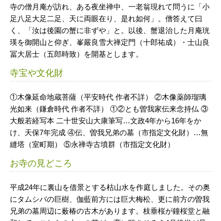
寺の僧月庵が訪れ、ある夜坐禅中、一老翁現れて問うに「小
足八足大足二足、天に両眼在り、是れ如何」。僧答えて曰
く、「汝は後園の蟹に非ずや」と。以後、蟹退治した月庵珖
瑛を御開山と仰ぎ、峯嚴良雪大禅定門（十郎祐成）・士山良
冨大居士（五郎時致）を開基とします。
寺宝や文化財
①木像延命地蔵菩薩（平安時代 作者不詳） ②木像薬師瑠璃
光如来（鎌倉時代 作者不詳） ①②とも曽我家伝来念持仏 ③
大般若経写本 二十世安山大康筆写…文政4年から16年をか
け、天保7年完成 ④伝、曽我兄弟の墓（市指定文化財）…無
縫塔（室町期） ⑤永禅寺古墳群（市指定文化財）
お寺の見どころ
平成24年に裏山を借景とする枯山水を作庭しました。その奥
にタムシバの巨樹、伽藍前方には巨大梅松、更に前方の曽我
兄弟の墓周辺に薮椿の古木があります。枝垂桜が鐘桜堂と融