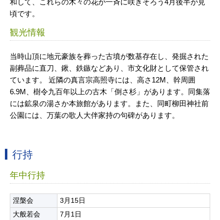
和して、これらの木々の花が一斉に咲きそろう4月後半が見
頃です。
観光情報
当時山頂に地元豪族を葬った古墳が数基存在し、発掘された
副葬品に直刀、鍬、鉄鏃などあり、市文化財として保管され
ています。 近隣の真言宗高照寺には、高さ12M、幹周囲
6.9M、樹令九百年以上の古木「倒さ杉」があります。同集落
には鉱泉の湯さか本旅館があります。また、同町柳田神社前
公園には、万葉の歌人大伴家持の句碑があります。
行持
年中行持
涅槃会
3月15日
大般若会
7月1日