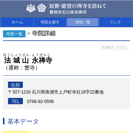
ホーム
寺院を探す
寺院一覧
リンク
> 寺院詳細
寺院一覧
第8教区 [0102]
ほうじょうざん
ようぜんじ
法城山
永禅寺
（通称：蟹寺）
住所
〒927-1216 石川県珠洲市上戸町寺社18字22番地
TEL
0768-82-0596
基本データ