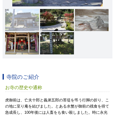
寺院のご紹介
お寺の歴史や通称
虎御前は、亡夫十郎と義弟五郎の菩堤を弔う行脚の折り、こ
の地に至り庵を結びました。とある水蟹が御前の残食を得て
急成長し、100年後には人畜をも食い殺しました。時に永光