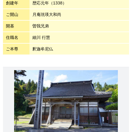
創建年
歴応元年（1338）
ご開山
月庵珖瑛大和尚
開基
曽我兄弟
住職名
細川 行慧
ご本尊
釈迦牟尼仏