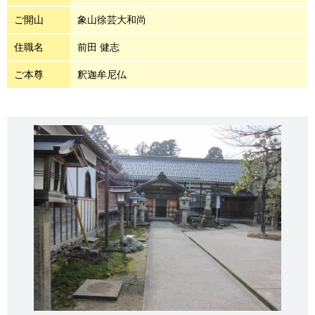
ご開山
象山徐芸大和尚
住職名
前田 健志
ご本尊
釈迦牟尼仏