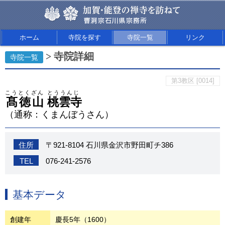
ホーム
寺院を探す
寺院一覧
リンク
> 寺院詳細
寺院一覧
第3教区 [0014]
こうとくざん
とううんじ
髙徳山
桃雲寺
（通称：くまんぼうさん）
住所
〒921-8104 石川県金沢市野田町チ386
TEL
076-241-2576
基本データ
創建年
慶長5年（1600）