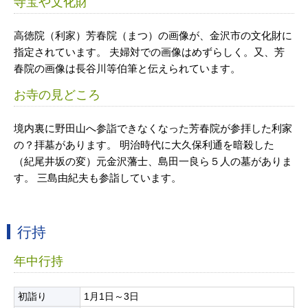
寺宝や文化財
高徳院（利家）芳春院（まつ）の画像が、金沢市の文化財に
指定されています。 夫婦対での画像はめずらしく。又、芳
春院の画像は長谷川等伯筆と伝えられています。
お寺の見どころ
境内裏に野田山へ参詣できなくなった芳春院が参拝した利家
の？拝墓があります。 明治時代に大久保利通を暗殺した
（紀尾井坂の変）元金沢藩士、島田一良ら５人の墓がありま
す。 三島由紀夫も参詣しています。
行持
年中行持
初詣り
1月1日～3日