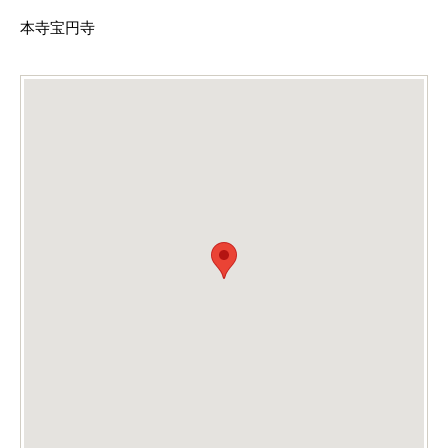
本寺宝円寺