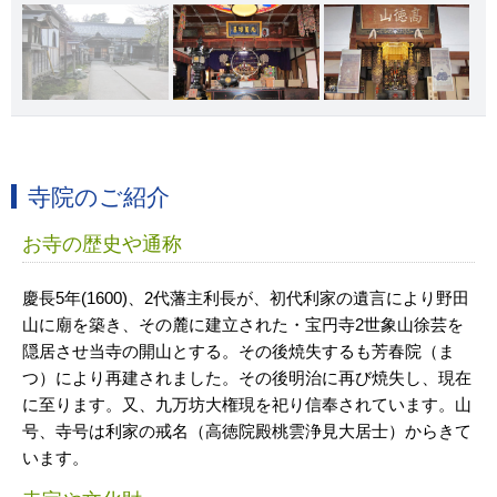
寺院のご紹介
お寺の歴史や通称
慶長5年(1600)、2代藩主利長が、初代利家の遺言により野田
山に廟を築き、その麓に建立された・宝円寺2世象山徐芸を
隠居させ当寺の開山とする。その後焼失するも芳春院（ま
つ）により再建されました。その後明治に再び焼失し、現在
に至ります。又、九万坊大権現を祀り信奉されています。山
号、寺号は利家の戒名（高徳院殿桃雲浄見大居士）からきて
います。