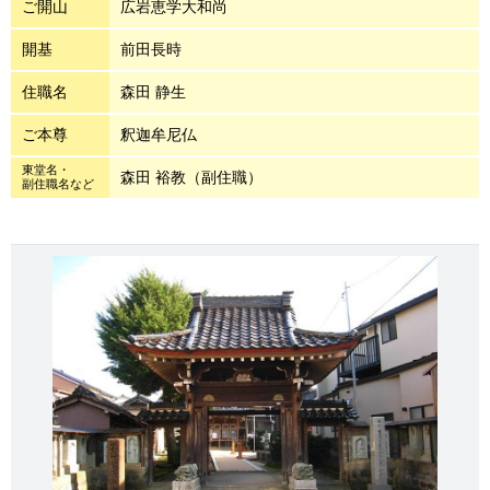
ご開山
広岩恵学大和尚
開基
前田長時
住職名
森田 静生
ご本尊
釈迦牟尼仏
東堂名・
森田 裕教（副住職）
副住職名など