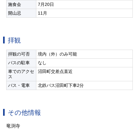
施食会
7月20日
開山忌
11月
拝観
拝観の可否
境内（外）のみ可能
バスの駐車
なし
車でのアクセ
沼田町交差点直近
ス
バス・電車
北鉄バス沼田町下車2分
その他情報
竜渕寺