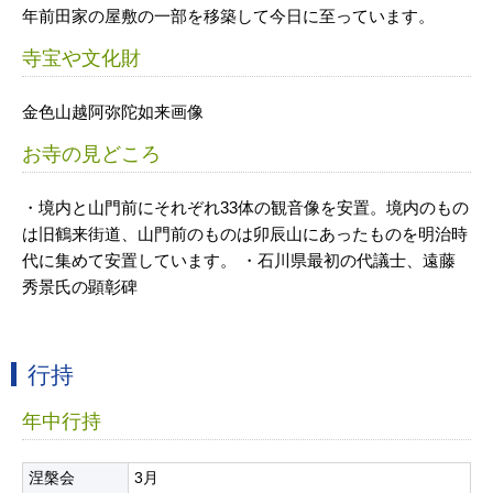
年前田家の屋敷の一部を移築して今日に至っています。
寺宝や文化財
金色山越阿弥陀如来画像
お寺の見どころ
・境内と山門前にそれぞれ33体の観音像を安置。境内のもの
は旧鶴来街道、山門前のものは卯辰山にあったものを明治時
代に集めて安置しています。 ・石川県最初の代議士、遠藤
秀景氏の顕彰碑
行持
年中行持
涅槃会
3月