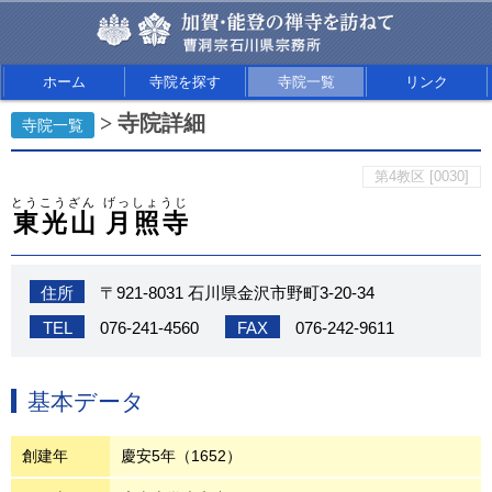
ホーム
寺院を探す
寺院一覧
リンク
> 寺院詳細
寺院一覧
第4教区 [0030]
とうこうざん
げっしょうじ
東光山
月照寺
住所
〒921-8031 石川県金沢市野町3-20-34
TEL
076-241-4560
FAX
076-242-9611
基本データ
創建年
慶安5年（1652）