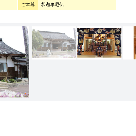
ご本尊
釈迦牟尼仏