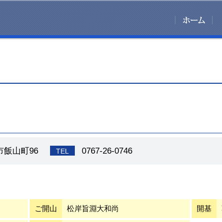
咋市飯山町96
0767-26-0746
TEL
ご開山
松岸旨淵大和尚
開基