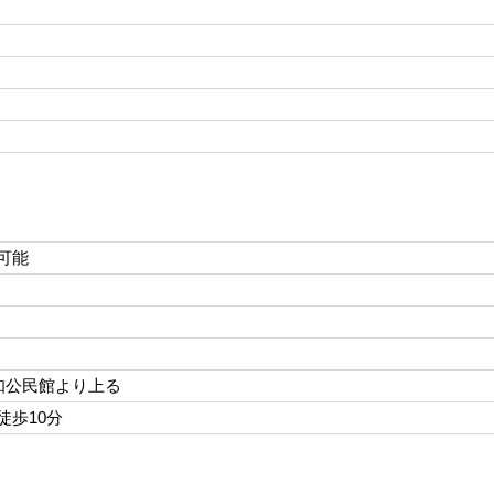
可能
邑知公民館より上る
徒歩10分