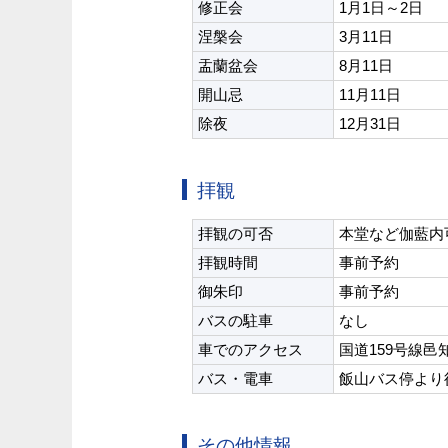
修正会
1月1日～2日
涅槃会
3月11日
盂蘭盆会
8月11日
開山忌
11月11日
除夜
12月31日
拝観
拝観の可否
本堂など伽藍内
拝観時間
事前予約
御朱印
事前予約
バスの駐車
なし
車でのアクセス
国道159号線
バス・電車
飯山バス停より
その他情報