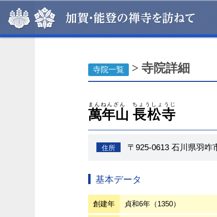
> 寺院詳細
寺院一覧
まんねんざん
ちょうしょうじ
萬年山
長松寺
〒925-0613 石川県羽
住所
基本データ
創建年
貞和6年（1350）