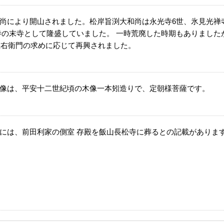
尚により開山されました。松岸旨渕大和尚は永光寺6世、氷見光禅
寺の末寺として隆盛していました。 一時荒廃した時期もありました
野五右衛門の求めに応じて再興されました。
像は、平安十二世紀頃の木像一本矧造りで、定朝様菩薩です。
には、前田利家の側室 存殿を飯山長松寺に葬るとの記載があります