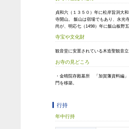
貞和六（１３５０）年に松岸旨渕大和
寺開山。 飯山は宿場でもあり、永光
尚が、明応七（1498）年に飯山板
寺宝や文化財
観音堂に安置されている木造聖観音立
お寺の見どころ
・金晴院存殿墓所 「加賀藩資料編」
門を移築。
行持
年中行持