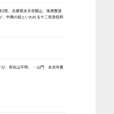
寺2世、兵庫県永天寺開山、珠洲曹源
が、中興の祖といわれる十二世呑悦和
が、所在は不明。 ・山門 永光寺裏