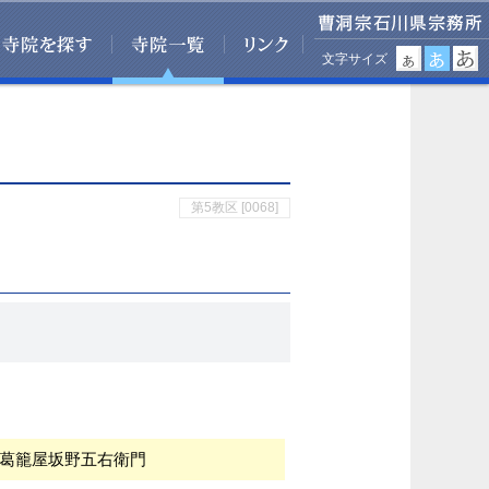
文字サイズ
第5教区 [0068]
葛籠屋坂野五右衛門