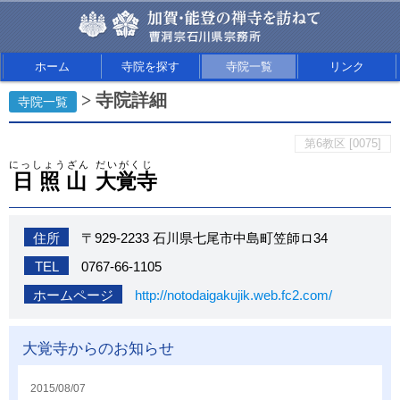
ホーム
寺院を探す
寺院一覧
リンク
> 寺院詳細
寺院一覧
第6教区 [0075]
にっしょうざん
だいがくじ
日照山
大覚寺
住所
〒929-2233 石川県七尾市中島町笠師ロ34
TEL
0767-66-1105
ホームページ
http://notodaigakujik.web.fc2.com/
大覚寺からのお知らせ
2015/08/07