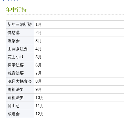
年中行持
新年三朝祈祷
1月
佛慈講
2月
涅槃会
3月
山開き法要
4月
花まつり
5月
祠堂法要
6月
観音法要
7月
魂迎大施食会
8月
両祖法要
9月
達祖法要
10月
開山忌
11月
成道会
12月