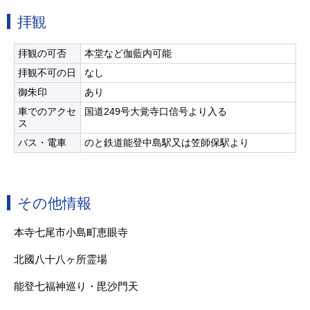
拝観
拝観の可否
本堂など伽藍内可能
拝観不可の日
なし
御朱印
あり
車でのアクセ
国道249号大覚寺口信号より入る
ス
バス・電車
のと鉄道能登中島駅又は笠師保駅より
その他情報
本寺七尾市小島町恵眼寺
北國八十八ヶ所霊場
能登七福神巡り・毘沙門天