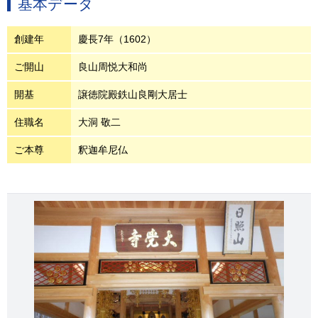
基本データ
創建年
慶長7年（1602）
ご開山
良山周悦大和尚
開基
譲徳院殿鉄山良剛大居士
住職名
大洞 敬二
ご本尊
釈迦牟尼仏