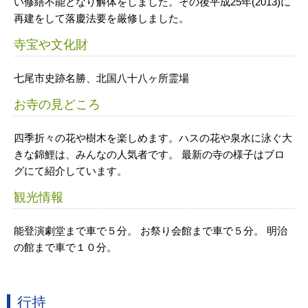
い修繕不能となり解体をしました。その後平成25年(2013)に
再建をして落慶法要を厳修しました。
寺宝や文化財
七尾市史跡名勝、北国八十八ヶ所霊場
お寺の見どころ
四季折々の花や樹木を楽しめます。ハスの花や泉水に泳ぐ大
きな錦鯉は、みんなの人気者です。 最新の寺の様子はブロ
グにて紹介しています。
観光情報
能登演劇堂まで車で５分。 お祭り会館まで車で５分。 明治
の館まで車で１０分。
行持